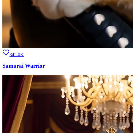
345.0K
Samurai Warrior