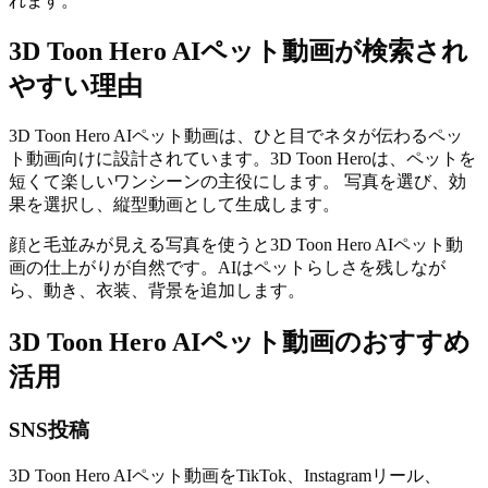
れます。
3D Toon Hero AIペット動画が検索され
やすい理由
3D Toon Hero AIペット動画は、ひと目でネタが伝わるペッ
ト動画向けに設計されています。3D Toon Heroは、ペットを
短くて楽しいワンシーンの主役にします。 写真を選び、効
果を選択し、縦型動画として生成します。
顔と毛並みが見える写真を使うと3D Toon Hero AIペット動
画の仕上がりが自然です。AIはペットらしさを残しなが
ら、動き、衣装、背景を追加します。
3D Toon Hero AIペット動画のおすすめ
活用
SNS投稿
3D Toon Hero AIペット動画をTikTok、Instagramリール、