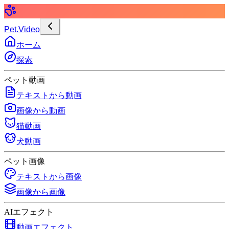
Pet.Video
ホーム
探索
ペット動画
テキストから動画
画像から動画
猫動画
犬動画
ペット画像
テキストから画像
画像から画像
AIエフェクト
動画エフェクト