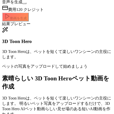
音声を生成
費用
120
クレジット
動画を生成
結果プレビュー
3D Toon Hero
3D Toon Heroは、ペットを短くて楽しいワンシーンの主役に
します。
ペットの写真をアップロードして始めましょう
素晴らしい
3D Toon Heroペット動画を
作成
3D Toon Heroは、ペットを短くて楽しいワンシーンの主役に
します。 明るいペット写真をアップロードするだけで、3D
Toon Hero AIペット動画らしい見せ場のある短いAI動画を作