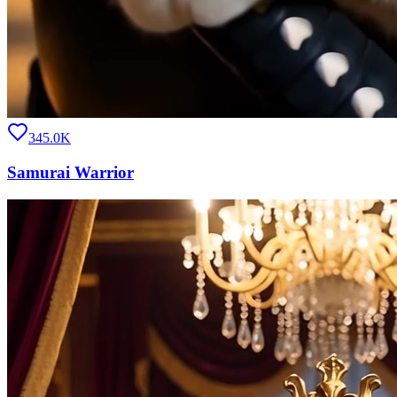
345.0K
Samurai Warrior