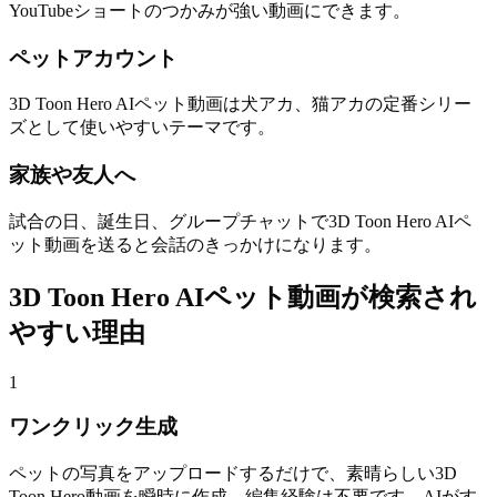
YouTubeショートのつかみが強い動画にできます。
ペットアカウント
3D Toon Hero AIペット動画は犬アカ、猫アカの定番シリー
ズとして使いやすいテーマです。
家族や友人へ
試合の日、誕生日、グループチャットで3D Toon Hero AIペ
ット動画を送ると会話のきっかけになります。
3D Toon Hero AIペット動画が検索され
やすい理由
1
ワンクリック生成
ペットの写真をアップロードするだけで、素晴らしい3D
Toon Hero動画を瞬時に作成。編集経験は不要です。AIがす