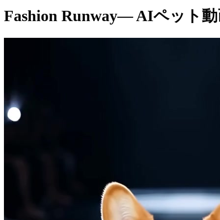
Fashion Runway
— AIペット