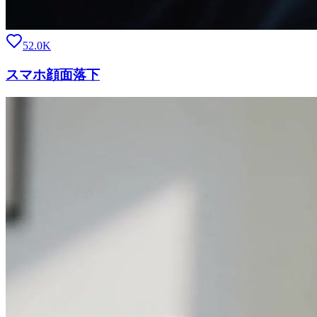
52.0K
スマホ顔面落下