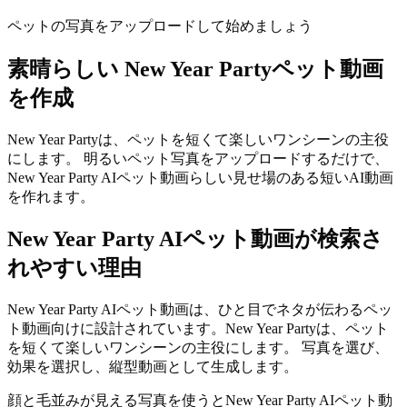
ペットの写真をアップロードして始めましょう
素晴らしい
New Year Partyペット動画
を作成
New Year Partyは、ペットを短くて楽しいワンシーンの主役
にします。 明るいペット写真をアップロードするだけで、
New Year Party AIペット動画らしい見せ場のある短いAI動画
を作れます。
New Year Party AIペット動画が検索さ
れやすい理由
New Year Party AIペット動画は、ひと目でネタが伝わるペッ
ト動画向けに設計されています。New Year Partyは、ペット
を短くて楽しいワンシーンの主役にします。 写真を選び、
効果を選択し、縦型動画として生成します。
顔と毛並みが見える写真を使うとNew Year Party AIペット動