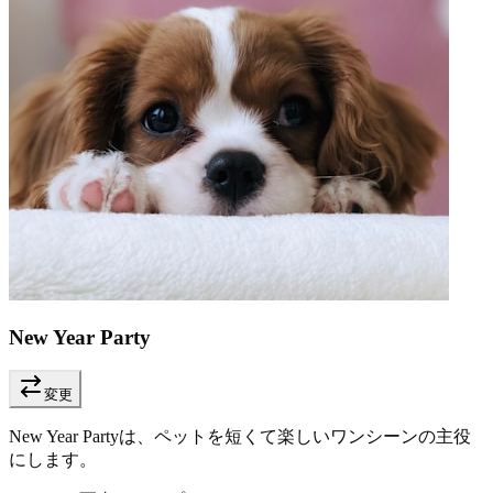
New Year Party
変更
New Year Partyは、ペットを短くて楽しいワンシーンの主役
にします。