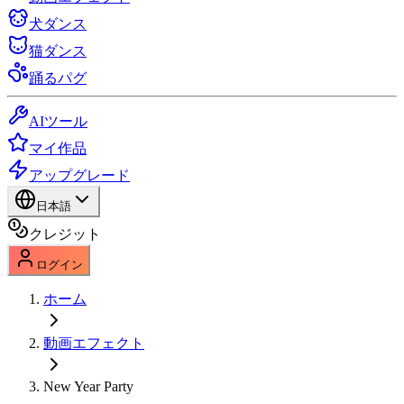
犬ダンス
猫ダンス
踊るパグ
AIツール
マイ作品
アップグレード
日本語
クレジット
ログイン
ホーム
動画エフェクト
New Year Party