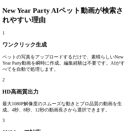
New Year Party AIペット動画が検索さ
れやすい理由
1
ワンクリック生成
ペットの写真をアップロードするだけで、素晴らしいNew
Year Party動画を瞬時に作成。編集経験は不要です。AIがす
べてを自動で処理します。
2
HD高画質出力
最大1080P解像度のスムーズな動きとプロ品質の動画を生
成。4秒、8秒、12秒の動画長さから選択できます。
3