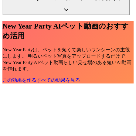
New Year Party AIペット動画のおすす
め活用
New Year Partyは、ペットを短くて楽しいワンシーンの主役
にします。 明るいペット写真をアップロードするだけで、
New Year Party AIペット動画らしい見せ場のある短いAI動画
を作れます。
この効果を作る
すべての効果を見る