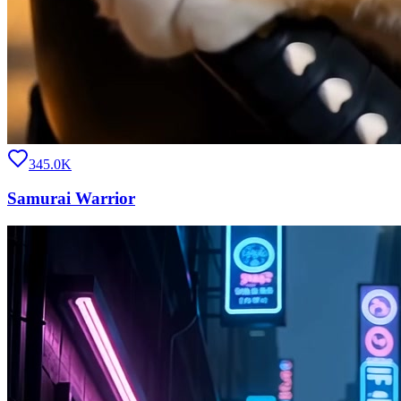
345.0K
Samurai Warrior