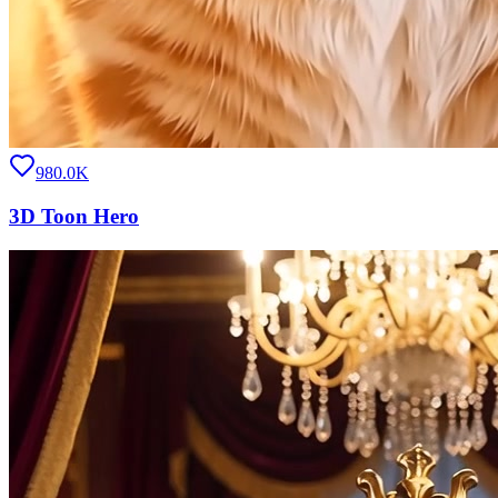
980.0K
3D Toon Hero