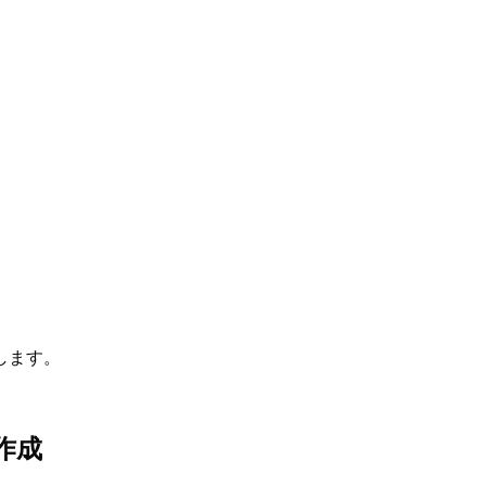
にします。
を作成