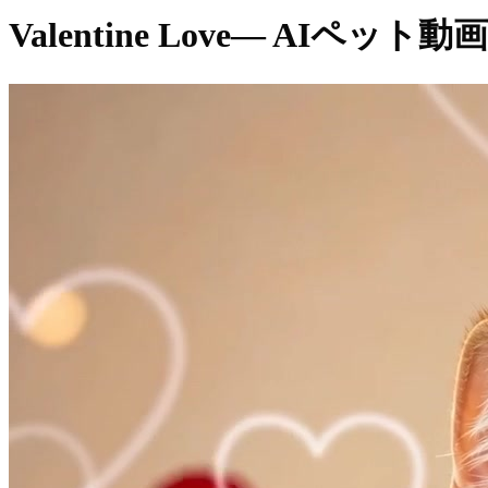
Valentine Love
— AIペット動