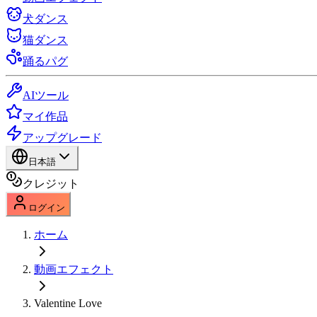
犬ダンス
猫ダンス
踊るパグ
AIツール
マイ作品
アップグレード
日本語
クレジット
ログイン
ホーム
動画エフェクト
Valentine Love