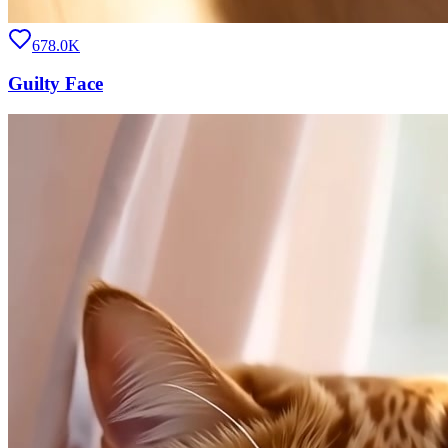
678.0K
Guilty Face