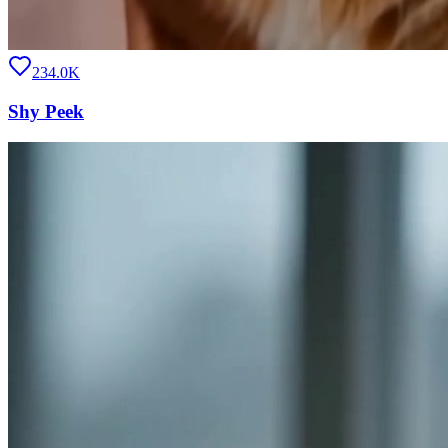
234.0K
Shy Peek