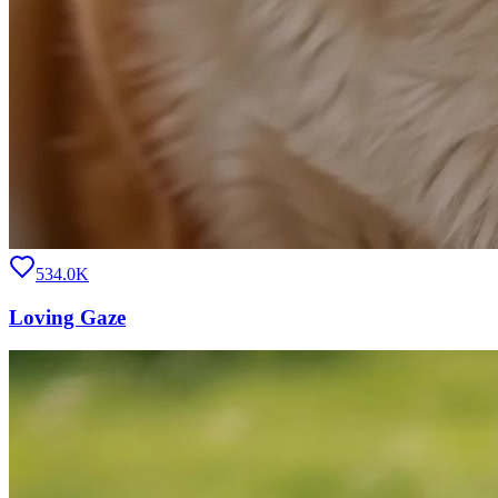
534.0K
Loving Gaze