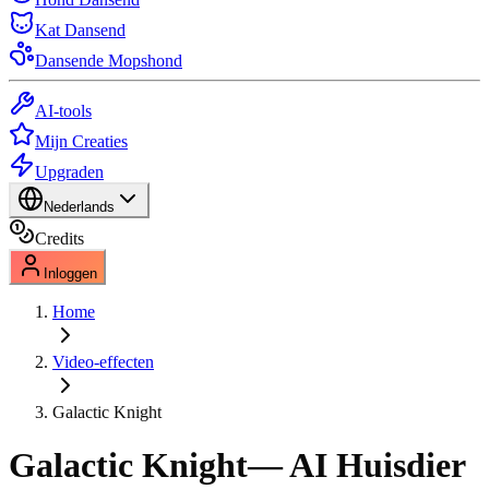
Kat Dansend
Dansende Mopshond
AI-tools
Mijn Creaties
Upgraden
Nederlands
Credits
Inloggen
Home
Video-effecten
Galactic Knight
Galactic Knight
— AI Huisdier