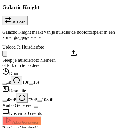
Galactic Knight
Wijzigen
Galactic Knight maakt van je huisdier de hoofdrolspeler in een
korte, grappige scene.
Upload Je Huisdierfoto
Sleep je huisdierfoto hierheen
of klik om te bladeren
Duur
5s
10s
15s
Resolutie
480P
720P
1080P
Audio Genereren
Kosten
120
credits
Video Genereren
Resultaat Voorbeeld