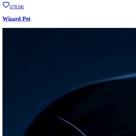
678.0K
Wizard Pet