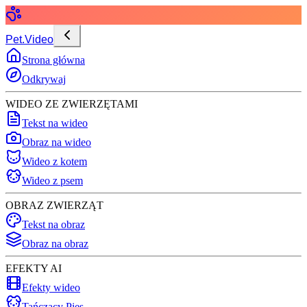
Pet.Video
Strona główna
Odkrywaj
WIDEO ZE ZWIERZĘTAMI
Tekst na wideo
Obraz na wideo
Wideo z kotem
Wideo z psem
OBRAZ ZWIERZĄT
Tekst na obraz
Obraz na obraz
EFEKTY AI
Efekty wideo
Tańczący Pies