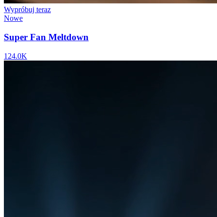
Wypróbuj teraz
Nowe
Super Fan Meltdown
124.0K