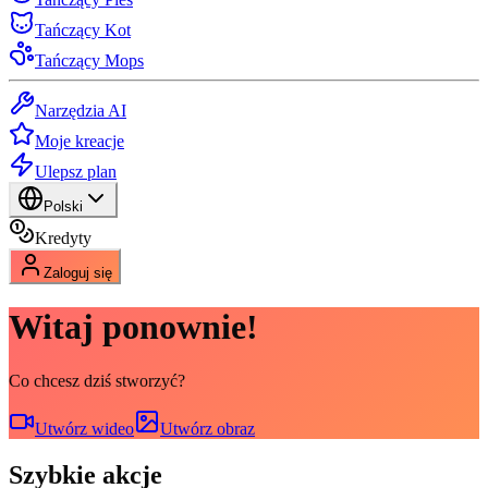
Tańczący Kot
Tańczący Mops
Narzędzia AI
Moje kreacje
Ulepsz plan
Polski
Kredyty
Zaloguj się
Witaj ponownie!
Co chcesz dziś stworzyć?
Utwórz wideo
Utwórz obraz
Szybkie akcje