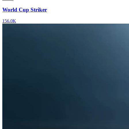
World Cup Striker
156.0K