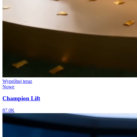
Wypróbuj teraz
Nowe
Champion Lift
87.0K