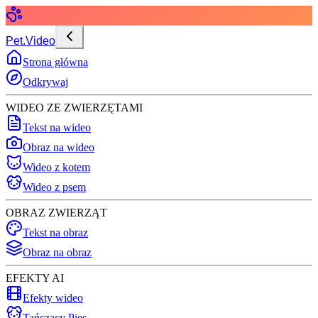
Pet.Video
Strona główna
Odkrywaj
WIDEO ZE ZWIERZĘTAMI
Tekst na wideo
Obraz na wideo
Wideo z kotem
Wideo z psem
OBRAZ ZWIERZĄT
Tekst na obraz
Obraz na obraz
EFEKTY AI
Efekty wideo
Tańczący Pies