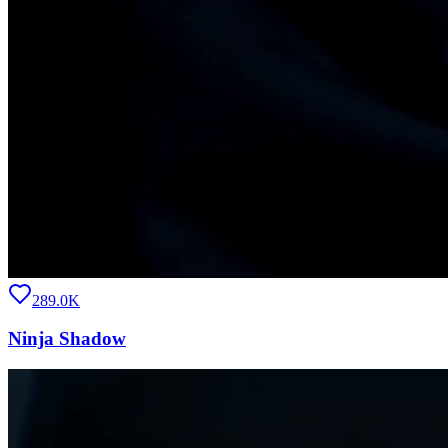
289.0K
Ninja Shadow