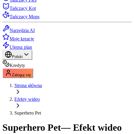
Tańczący Kot
Tańczący Mops
Narzędzia AI
Moje kreacje
Ulepsz plan
Polski
Kredyty
Zaloguj się
Strona główna
Efekty wideo
Superhero Pet
Superhero Pet
— Efekt wideo