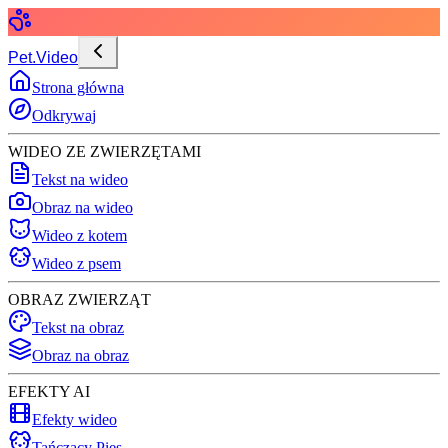
Pet.Video
Strona główna
Odkrywaj
WIDEO ZE ZWIERZĘTAMI
Tekst na wideo
Obraz na wideo
Wideo z kotem
Wideo z psem
OBRAZ ZWIERZĄT
Tekst na obraz
Obraz na obraz
EFEKTY AI
Efekty wideo
Tańczący Pies