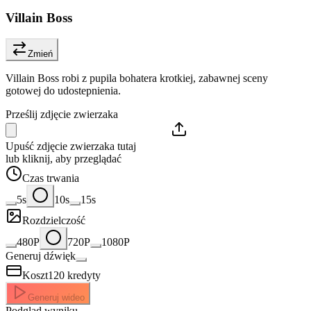
Villain Boss
Zmień
Villain Boss robi z pupila bohatera krotkiej, zabawnej sceny
gotowej do udostepnienia.
Prześlij zdjęcie zwierzaka
Upuść zdjęcie zwierzaka tutaj
lub kliknij, aby przeglądać
Czas trwania
5s
10s
15s
Rozdzielczość
480P
720P
1080P
Generuj dźwięk
Koszt
120
kredyty
Generuj wideo
Podgląd wyniku