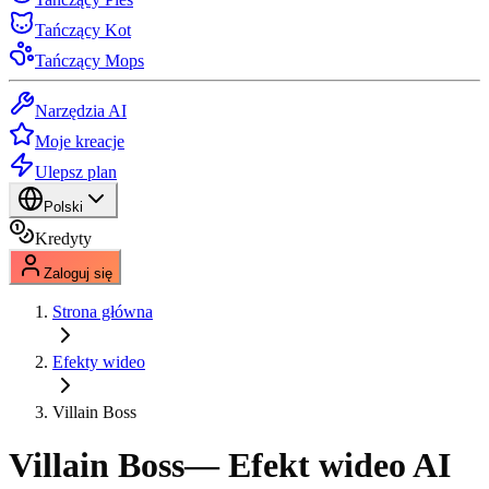
Tańczący Kot
Tańczący Mops
Narzędzia AI
Moje kreacje
Ulepsz plan
Polski
Kredyty
Zaloguj się
Strona główna
Efekty wideo
Villain Boss
Villain Boss
— Efekt wideo AI