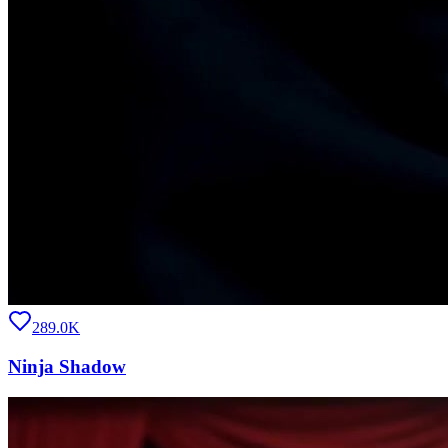
289.0K
Ninja Shadow