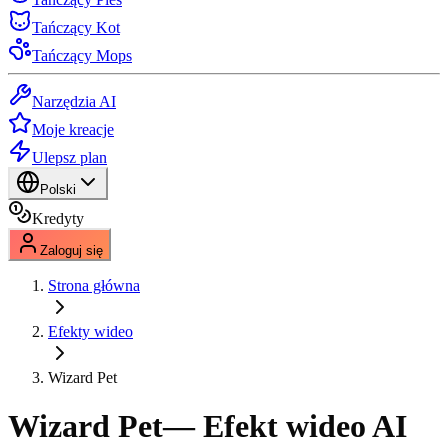
Tańczący Kot
Tańczący Mops
Narzędzia AI
Moje kreacje
Ulepsz plan
Polski
Kredyty
Zaloguj się
Strona główna
Efekty wideo
Wizard Pet
Wizard Pet
— Efekt wideo AI