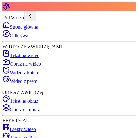
Pet.Video
Strona główna
Odkrywaj
WIDEO ZE ZWIERZĘTAMI
Tekst na wideo
Obraz na wideo
Wideo z kotem
Wideo z psem
OBRAZ ZWIERZĄT
Tekst na obraz
Obraz na obraz
EFEKTY AI
Efekty wideo
Tańczący Pies