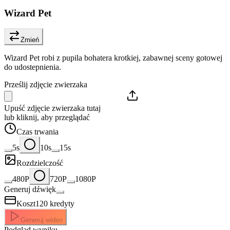
Wizard Pet
Zmień
Wizard Pet robi z pupila bohatera krotkiej, zabawnej sceny gotowej
do udostepnienia.
Prześlij zdjęcie zwierzaka
Upuść zdjęcie zwierzaka tutaj
lub kliknij, aby przeglądać
Czas trwania
5s
10s
15s
Rozdzielczość
480P
720P
1080P
Generuj dźwięk
Koszt
120
kredyty
Generuj wideo
Podgląd wyniku