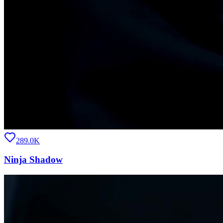
289.0K
Ninja Shadow