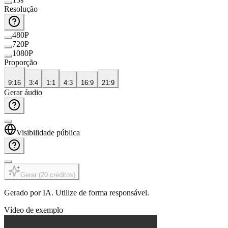
Resolução
480P
720P
1080P
Proporção
9:16
3:4
1:1
4:3
16:9
21:9
Gerar áudio
Visibilidade pública
Gerar
(
20
créditos
)
Gerado por IA. Utilize de forma responsável.
Vídeo de exemplo