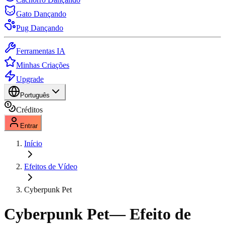
Gato Dançando
Pug Dançando
Ferramentas IA
Minhas Criações
Upgrade
Português
Créditos
Entrar
Início
Efeitos de Vídeo
Cyberpunk Pet
Cyberpunk Pet
— Efeito de