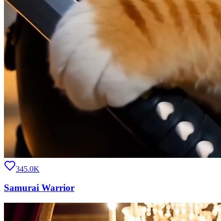
345.0K
Samurai Warrior