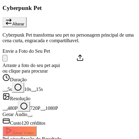
Cyberpunk Pet
Alterar
Cyberpunk Pet transforma seu pet no personagem principal de uma
cena curta, engracada e compartilhavel.
Envie a Foto do Seu Pet
Arraste a foto do seu pet aqui
ou clique para procurar
Duração
5s
10s
15s
Resolução
480P
720P
1080P
Gerar Áudio
Custo
120
créditos
Gerar Vídeo
Pré-visualização do Resultado