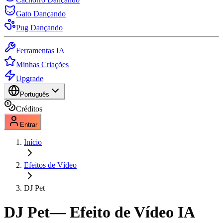
Gato Dançando
Pug Dançando
Ferramentas IA
Minhas Criações
Upgrade
Português
Créditos
Entrar
Início
Efeitos de Vídeo
DJ Pet
DJ Pet
— Efeito de Vídeo IA