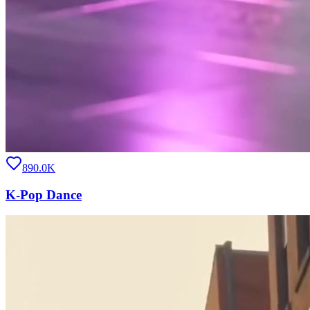
890.0K
K-Pop Dance