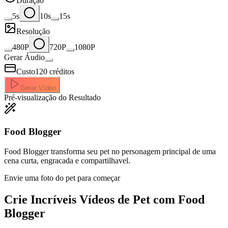
Duração
5s
10s
15s
Resolução
480P
720P
1080P
Gerar Áudio
Custo
120
créditos
Gerar Vídeo
Pré-visualização do Resultado
Food Blogger
Food Blogger transforma seu pet no personagem principal de uma
cena curta, engracada e compartilhavel.
Envie uma foto do pet para começar
Crie Incríveis
Vídeos de Pet com Food
Blogger