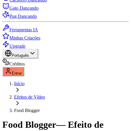
Gato Dançando
Pug Dançando
Ferramentas IA
Minhas Criações
Upgrade
Português
Créditos
Entrar
Início
Efeitos de Vídeo
Food Blogger
Food Blogger
— Efeito de