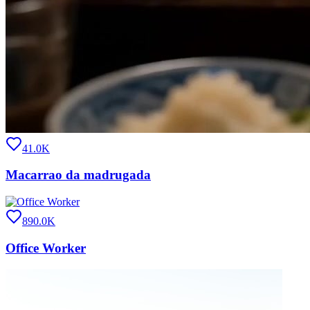
41.0K
Macarrao da madrugada
890.0K
Office Worker