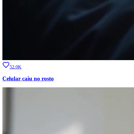
52.0K
Celular caiu no rosto