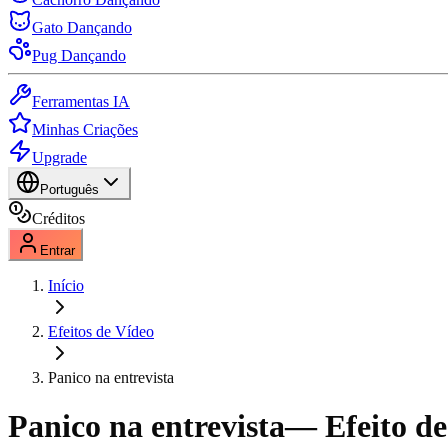
Gato Dançando
Pug Dançando
Ferramentas IA
Minhas Criações
Upgrade
Português
Créditos
Entrar
Início
Efeitos de Vídeo
Panico na entrevista
Panico na entrevista
— Efeito de