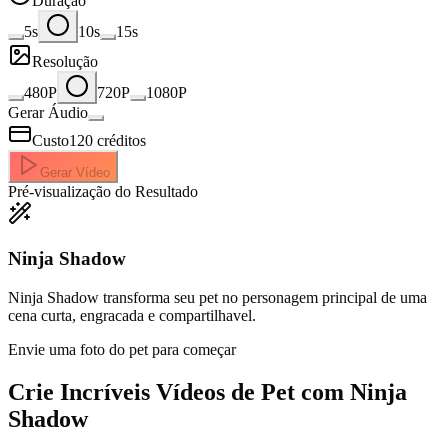
Duração
5s
10s
15s
Resolução
480P
720P
1080P
Gerar Áudio
Custo
120
créditos
Gerar Vídeo
Pré-visualização do Resultado
Ninja Shadow
Ninja Shadow transforma seu pet no personagem principal de uma
cena curta, engracada e compartilhavel.
Envie uma foto do pet para começar
Crie Incríveis
Vídeos de Pet com Ninja
Shadow