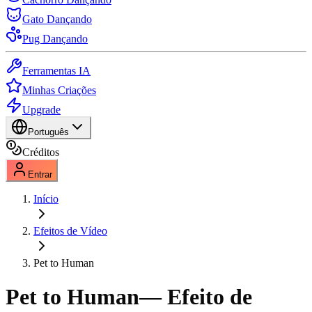
Gato Dançando
Pug Dançando
Ferramentas IA
Minhas Criações
Upgrade
Português
Créditos
Entrar
Início
Efeitos de Vídeo
Pet to Human
Pet to Human
— Efeito de