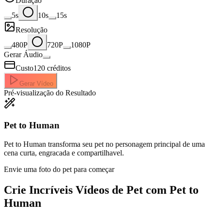
Duração
5s
10s
15s
Resolução
480P
720P
1080P
Gerar Áudio
Custo
120
créditos
Gerar Vídeo
Pré-visualização do Resultado
Pet to Human
Pet to Human transforma seu pet no personagem principal de uma
cena curta, engracada e compartilhavel.
Envie uma foto do pet para começar
Crie Incríveis
Vídeos de Pet com Pet to
Human