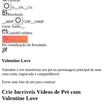
Duração
5s
10s
15s
Resolução
480P
720P
1080P
Gerar Áudio
Custo
60
créditos
Gerar Vídeo
Pré-visualização do Resultado
Valentine Love
Valentine Love transforma seu pet no personagem principal de uma
cena curta, engracada e compartilhavel.
Envie uma foto do pet para começar
Crie Incríveis
Vídeos de Pet com
Valentine Love