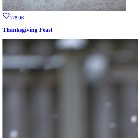
178.0K
Thanksgiving Feast