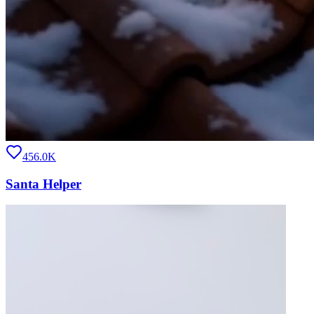
456.0K
Santa Helper