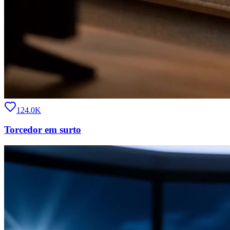
124.0K
Torcedor em surto