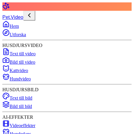
Pet.Video
Hem
Utforska
HUSDJURSVIDEO
Text till video
Bild till video
Kattvideo
Hundvideo
HUSDJURSBILD
Text till bild
Bild till bild
AI-EFFEKTER
Videoeffekter
Hundedans