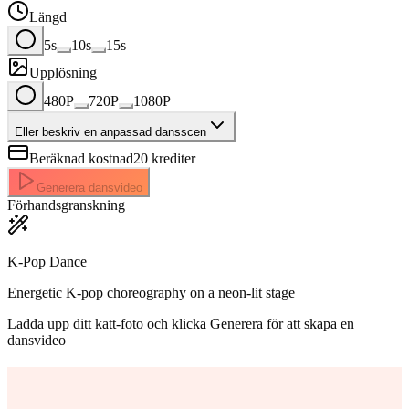
Längd
5s
10s
15s
Upplösning
480P
720P
1080P
Eller beskriv en anpassad dansscen
Beräknad kostnad
20
krediter
Generera dansvideo
Förhandsgranskning
K-Pop Dance
Energetic K-pop choreography on a neon-lit stage
Ladda upp ditt katt-foto och klicka Generera för att skapa en
dansvideo