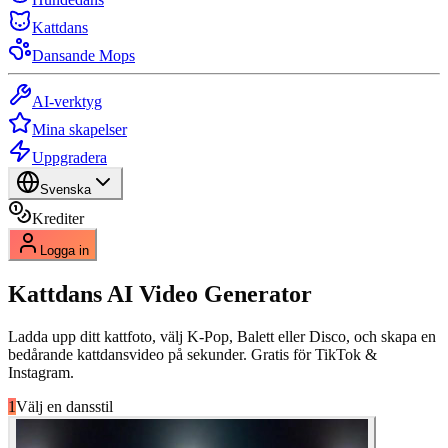
Kattdans
Dansande Mops
AI-verktyg
Mina skapelser
Uppgradera
Svenska
Krediter
Logga in
Kattdans
AI Video Generator
Ladda upp ditt kattfoto, välj K-Pop, Balett eller Disco, och skapa en
bedårande kattdansvideo på sekunder. Gratis för TikTok &
Instagram.
1
Välj en dansstil