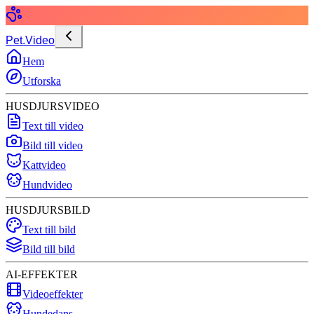
Pet.Video
Hem
Utforska
HUSDJURSVIDEO
Text till video
Bild till video
Kattvideo
Hundvideo
HUSDJURSBILD
Text till bild
Bild till bild
AI-EFFEKTER
Videoeffekter
Hundedans