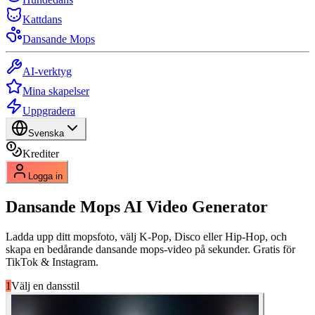
Kattdans
Dansande Mops
AI-verktyg
Mina skapelser
Uppgradera
Svenska
Krediter
Logga in
Dansande Mops
AI Video Generator
Ladda upp ditt mopsfoto, välj K-Pop, Disco eller Hip-Hop, och
skapa en bedårande dansande mops-video på sekunder. Gratis för
TikTok & Instagram.
1
Välj en dansstil