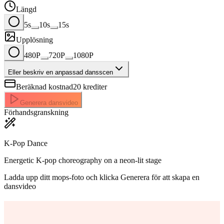
Längd
5s
10s
15s
Upplösning
480P
720P
1080P
Eller beskriv en anpassad dansscen
Beräknad kostnad
20
krediter
Generera dansvideo
Förhandsgranskning
K-Pop Dance
Energetic K-pop choreography on a neon-lit stage
Ladda upp ditt mops-foto och klicka Generera för att skapa en
dansvideo