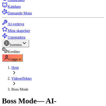
Kattdans
Dansande Mops
AI-verktyg
Mina skapelser
Uppgradera
Svenska
Krediter
Logga in
Hem
Videoeffekter
Boss Mode
Boss Mode
— AI-