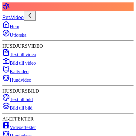
Pet.Video
Hem
Utforska
HUSDJURSVIDEO
Text till video
Bild till video
Kattvideo
Hundvideo
HUSDJURSBILD
Text till bild
Bild till bild
AI-EFFEKTER
Videoeffekter
Hundedans