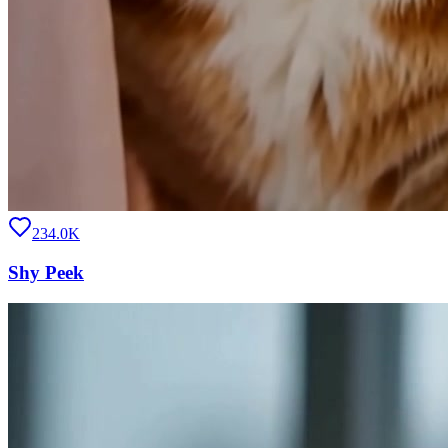
234.0K
Shy Peek