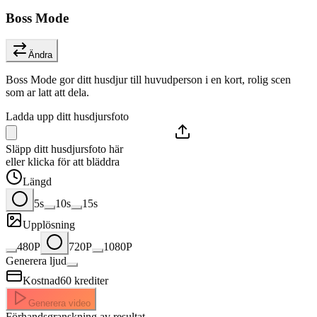
Boss Mode
Ändra
Boss Mode gor ditt husdjur till huvudperson i en kort, rolig scen
som ar latt att dela.
Ladda upp ditt husdjursfoto
Släpp ditt husdjursfoto här
eller klicka för att bläddra
Längd
5s
10s
15s
Upplösning
480P
720P
1080P
Generera ljud
Kostnad
60
krediter
Generera video
Förhandsgranskning av resultat