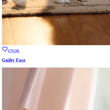
678.0K
Guilty Face