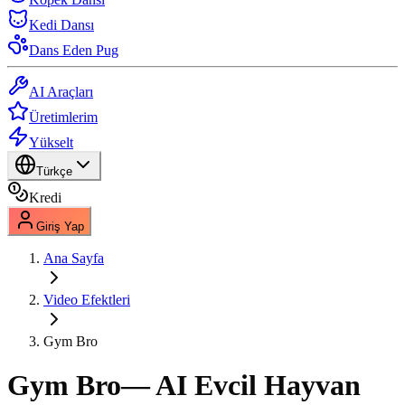
Kedi Dansı
Dans Eden Pug
AI Araçları
Üretimlerim
Yükselt
Türkçe
Kredi
Giriş Yap
Ana Sayfa
Video Efektleri
Gym Bro
Gym Bro
— AI Evcil Hayvan