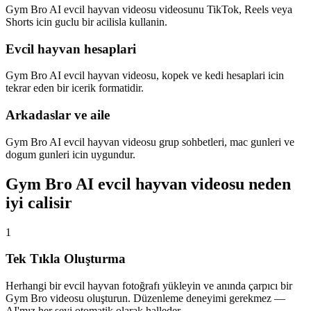
Gym Bro AI evcil hayvan videosu videosunu TikTok, Reels veya
Shorts icin guclu bir acilisla kullanin.
Evcil hayvan hesaplari
Gym Bro AI evcil hayvan videosu, kopek ve kedi hesaplari icin
tekrar eden bir icerik formatidir.
Arkadaslar ve aile
Gym Bro AI evcil hayvan videosu grup sohbetleri, mac gunleri ve
dogum gunleri icin uygundur.
Gym Bro AI evcil hayvan videosu neden
iyi calisir
1
Tek Tıkla Oluşturma
Herhangi bir evcil hayvan fotoğrafı yükleyin ve anında çarpıcı bir
Gym Bro videosu oluşturun. Düzenleme deneyimi gerekmez —
AI'mız her şeyi otomatik olarak halleder.