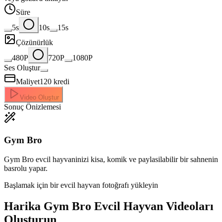
Süre
5s
10s
15s
Çözünürlük
480P
720P
1080P
Ses Oluştur
Maliyet
120
kredi
Video Oluştur
Sonuç Önizlemesi
Gym Bro
Gym Bro evcil hayvaninizi kisa, komik ve paylasilabilir bir sahnenin
basrolu yapar.
Başlamak için bir evcil hayvan fotoğrafı yükleyin
Harika
Gym Bro Evcil Hayvan Videoları
Oluşturun