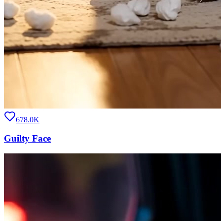
678.0K
Guilty Face