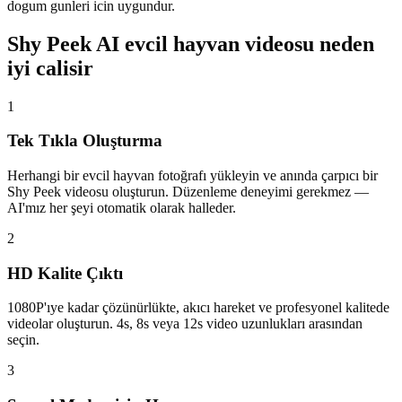
dogum gunleri icin uygundur.
Shy Peek AI evcil hayvan videosu neden
iyi calisir
1
Tek Tıkla Oluşturma
Herhangi bir evcil hayvan fotoğrafı yükleyin ve anında çarpıcı bir
Shy Peek videosu oluşturun. Düzenleme deneyimi gerekmez —
AI'mız her şeyi otomatik olarak halleder.
2
HD Kalite Çıktı
1080P'ıye kadar çözünürlükte, akıcı hareket ve profesyonel kalitede
videolar oluşturun. 4s, 8s veya 12s video uzunlukları arasından
seçin.
3