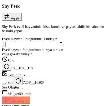
Shy Peek
Değiştir
Shy Peek evcil hayvaninizi kisa, komik ve paylasilabilir bir sahnenin
basrolu yapar.
Evcil Hayvan Fotoğrafınızı Yükleyin
Evcil hayvan fotoğrafınızı buraya bırakın
veya gözat'a tıklayın
Süre
5s
10s
15s
Çözünürlük
480P
720P
1080P
Ses Oluştur
Maliyet
60
kredi
Video Oluştur
Sonuç Önizlemesi