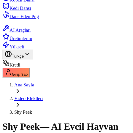
Kedi Dansı
Dans Eden Pug
AI Araçları
Üretimlerim
Yükselt
Türkçe
Kredi
Giriş Yap
Ana Sayfa
Video Efektleri
Shy Peek
Shy Peek
— AI Evcil Hayvan