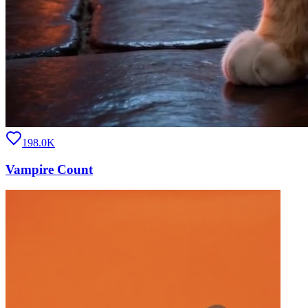
198.0K
Vampire Count