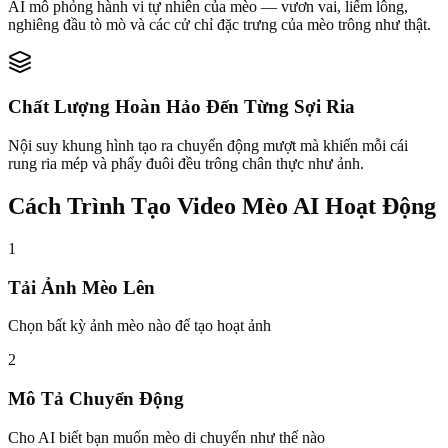
AI mô phỏng hành vi tự nhiên của mèo — vươn vai, liếm lông,
nghiêng đầu tò mò và các cử chỉ đặc trưng của mèo trông như thật.
Chất Lượng Hoàn Hảo Đến Từng Sợi Ria
Nội suy khung hình tạo ra chuyển động mượt mà khiến mỗi cái
rung ria mép và phẩy đuôi đều trông chân thực như ảnh.
Cách Trình Tạo Video Mèo AI Hoạt Động
1
Tải Ảnh Mèo Lên
Chọn bất kỳ ảnh mèo nào để tạo hoạt ảnh
2
Mô Tả Chuyển Động
Cho AI biết bạn muốn mèo di chuyển như thế nào