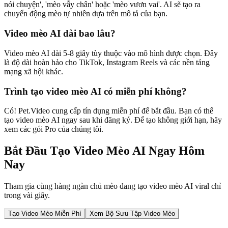
nói chuyện', 'mèo vẫy chân' hoặc 'mèo vươn vai'. AI sẽ tạo ra
chuyển động mèo tự nhiên dựa trên mô tả của bạn.
Video mèo AI dài bao lâu?
Video mèo AI dài 5-8 giây tùy thuộc vào mô hình được chọn. Đây
là độ dài hoàn hảo cho TikTok, Instagram Reels và các nền tảng
mạng xã hội khác.
Trình tạo video mèo AI có miễn phí không?
Có! Pet.Video cung cấp tín dụng miễn phí để bắt đầu. Bạn có thể
tạo video mèo AI ngay sau khi đăng ký. Để tạo không giới hạn, hãy
xem các gói Pro của chúng tôi.
Bắt Đầu Tạo Video Mèo AI Ngay Hôm
Nay
Tham gia cùng hàng ngàn chủ mèo đang tạo video mèo AI viral chỉ
trong vài giây.
Tạo Video Mèo Miễn Phí
Xem Bộ Sưu Tập Video Mèo