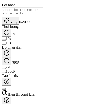
Lời nhắc
0
/
2000
Gợi ý
Thời lượng
5s
10s
15s
Độ phân giải
480P
720P
1080P
Tạo âm thanh
Hiển thị công khai