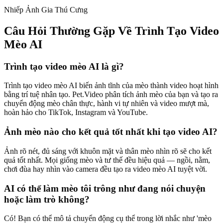
Nhiếp Ảnh Gia Thú Cưng
Câu Hỏi Thường Gặp Về Trình Tạo Video
Mèo AI
Trình tạo video mèo AI là gì?
Trình tạo video mèo AI biến ảnh tĩnh của mèo thành video hoạt hình
bằng trí tuệ nhân tạo. Pet.Video phân tích ảnh mèo của bạn và tạo ra
chuyển động mèo chân thực, hành vi tự nhiên và video mượt mà,
hoàn hảo cho TikTok, Instagram và YouTube.
Ảnh mèo nào cho kết quả tốt nhất khi tạo video AI?
Ảnh rõ nét, đủ sáng với khuôn mặt và thân mèo nhìn rõ sẽ cho kết
quả tốt nhất. Mọi giống mèo và tư thế đều hiệu quả — ngồi, nằm,
chơi đùa hay nhìn vào camera đều tạo ra video mèo AI tuyệt vời.
AI có thể làm mèo tôi trông như đang nói chuyện
hoặc làm trò không?
Có! Bạn có thể mô tả chuyển động cụ thể trong lời nhắc như 'mèo