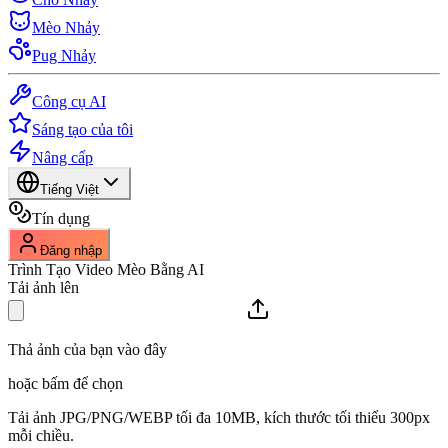
Mèo Nhảy
Pug Nhảy
Công cụ AI
Sáng tạo của tôi
Nâng cấp
Tiếng Việt
Tín dụng
Đăng nhập
Trình Tạo Video Mèo Bằng AI
Tải ảnh lên
Thả ảnh của bạn vào đây
hoặc bấm để chọn
Tải ảnh JPG/PNG/WEBP tối đa 10MB, kích thước tối thiểu 300px
mỗi chiều.