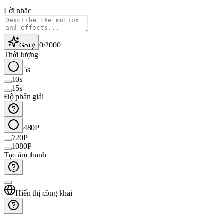
Lời nhắc
0
/
2000
Gợi ý
Thời lượng
5s
10s
15s
Độ phân giải
480P
720P
1080P
Tạo âm thanh
Hiển thị công khai