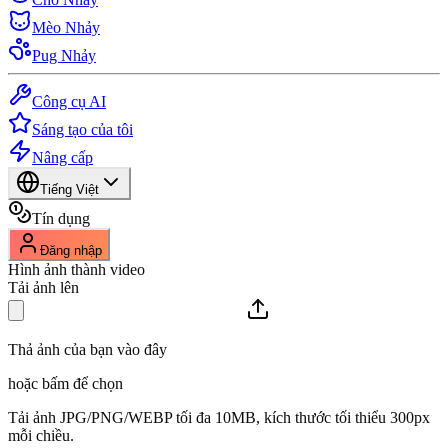
Mèo Nhảy
Pug Nhảy
Công cụ AI
Sáng tạo của tôi
Nâng cấp
Tiếng Việt
Tín dụng
Đăng nhập
Hình ảnh thành video
Tải ảnh lên
Thả ảnh của bạn vào đây
hoặc bấm để chọn
Tải ảnh JPG/PNG/WEBP tối đa 10MB, kích thước tối thiểu 300px
mỗi chiều.