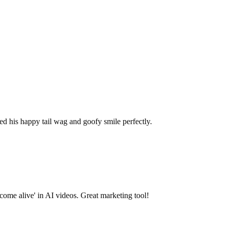
 his happy tail wag and goofy smile perfectly.
 'come alive' in AI videos. Great marketing tool!