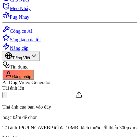
Mèo Nhảy
Pug Nhảy
Công cụ AI
Sáng tạo của tôi
Nâng cấp
Tiếng Việt
Tín dụng
Đăng nhập
AI Dog Video Generator
Tải ảnh lên
Thả ảnh của bạn vào đây
hoặc bấm để chọn
Tải ảnh JPG/PNG/WEBP tối đa 10MB, kích thước tối thiểu 300px mỗ