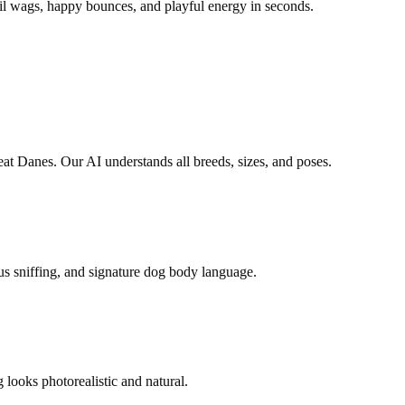
il wags, happy bounces, and playful energy in seconds.
t Danes. Our AI understands all breeds, sizes, and poses.
us sniffing, and signature dog body language.
 looks photorealistic and natural.