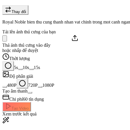
Thay đổi
Royal Noble bien thu cung thanh nhan vat chinh trong mot canh ngan,
Tải lên ảnh thú cưng của bạn
Thả ảnh thú cưng vào đây
hoặc nhấp để duyệt
Thời lượng
5s
10s
15s
Độ phân giải
480P
720P
1080P
Tạo âm thanh
Chi phí
60
tín dụng
Tạo Video
Xem trước kết quả