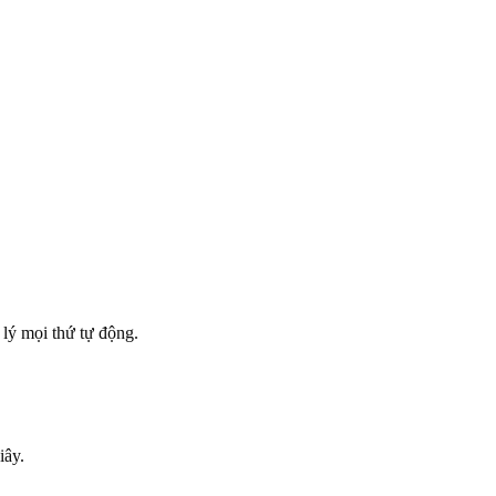
 lý mọi thứ tự động.
iây.