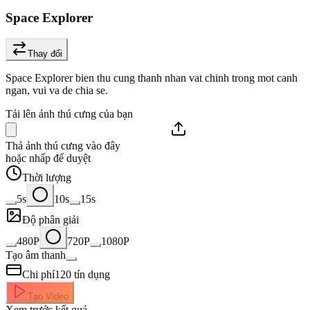
Space Explorer
Thay đổi
Space Explorer bien thu cung thanh nhan vat chinh trong mot canh
ngan, vui va de chia se.
Tải lên ảnh thú cưng của bạn
Thả ảnh thú cưng vào đây
hoặc nhấp để duyệt
Thời lượng
5s
10s
15s
Độ phân giải
480P
720P
1080P
Tạo âm thanh
Chi phí
120
tín dụng
Tạo Video
Xem trước kết quả