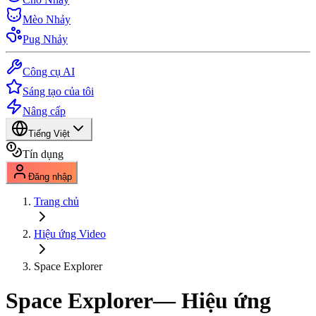
Mèo Nhảy
Pug Nhảy
Công cụ AI
Sáng tạo của tôi
Nâng cấp
Tiếng Việt
Tín dụng
Đăng nhập
Trang chủ
Hiệu ứng Video
Space Explorer
Space Explorer
— Hiệu ứng