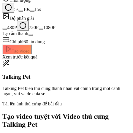
Thời lượng
5s
10s
15s
Độ phân giải
480P
720P
1080P
Tạo âm thanh
Chi phí
60
tín dụng
Tạo Video
Xem trước kết quả
Talking Pet
Talking Pet bien thu cung thanh nhan vat chinh trong mot canh
ngan, vui va de chia se.
Tải lên ảnh thú cưng để bắt đầu
Tạo video tuyệt vời
Video thú cưng
Talking Pet