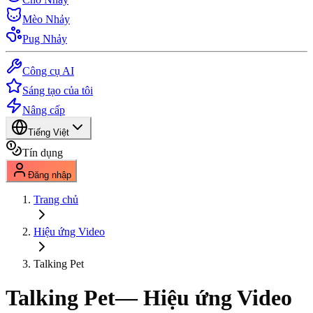
Mèo Nhảy
Pug Nhảy
Công cụ AI
Sáng tạo của tôi
Nâng cấp
Tiếng Việt
Tín dụng
Đăng nhập
Trang chủ
Hiệu ứng Video
Talking Pet
Talking Pet
— Hiệu ứng Video