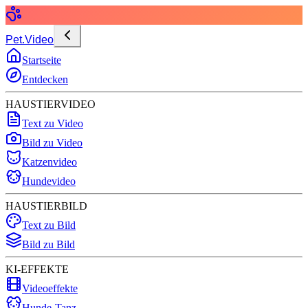
Pet.Video
Startseite
Entdecken
HAUSTIERVIDEO
Text zu Video
Bild zu Video
Katzenvideo
Hundevideo
HAUSTIERBILD
Text zu Bild
Bild zu Bild
KI-EFFEKTE
Videoeffekte
Hunde-Tanz