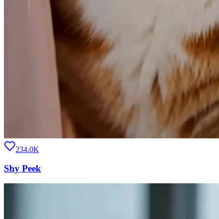
234.0K
Shy Peek