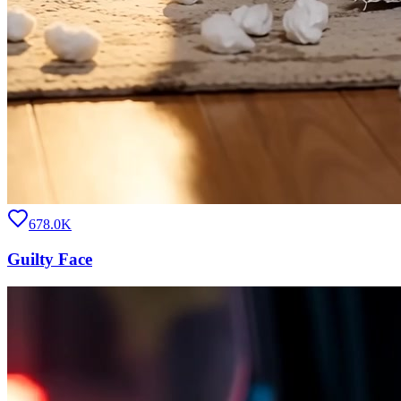
678.0K
Guilty Face