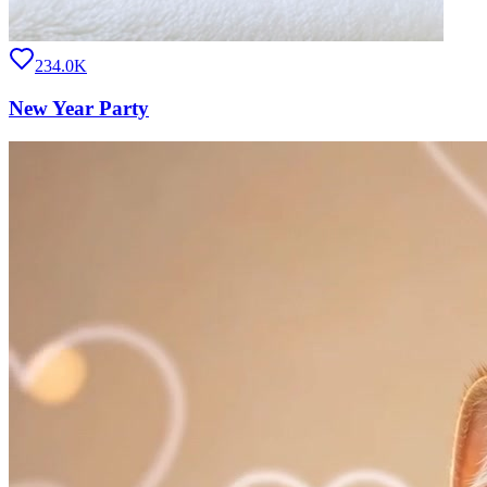
234.0K
New Year Party