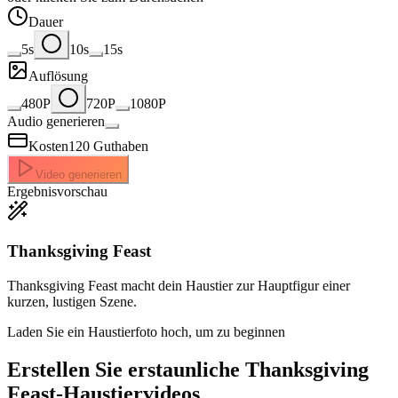
Dauer
5s
10s
15s
Auflösung
480P
720P
1080P
Audio generieren
Kosten
120
Guthaben
Video generieren
Ergebnisvorschau
Thanksgiving Feast
Thanksgiving Feast macht dein Haustier zur Hauptfigur einer
kurzen, lustigen Szene.
Laden Sie ein Haustierfoto hoch, um zu beginnen
Erstellen Sie erstaunliche
Thanksgiving
Feast-Haustiervideos