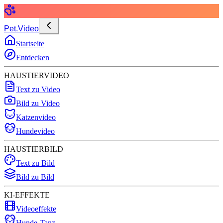
Pet.Video
Startseite
Entdecken
HAUSTIERVIDEO
Text zu Video
Bild zu Video
Katzenvideo
Hundevideo
HAUSTIERBILD
Text zu Bild
Bild zu Bild
KI-EFFEKTE
Videoeffekte
Hunde-Tanz