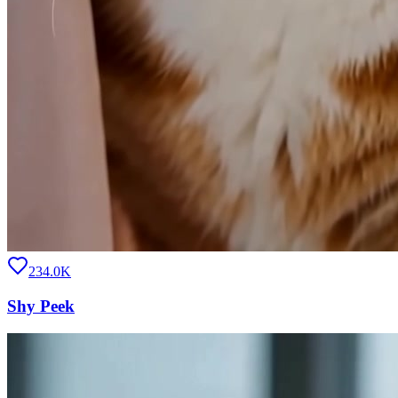
234.0K
Shy Peek