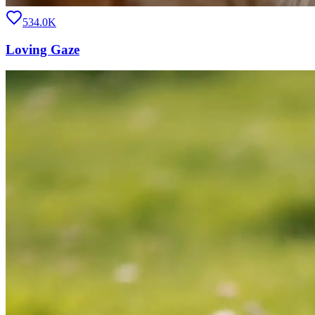
534.0K
Loving Gaze