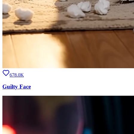
678.0K
Guilty Face