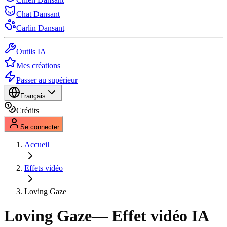
Chat Dansant
Carlin Dansant
Outils IA
Mes créations
Passer au supérieur
Français
Crédits
Se connecter
Accueil
Effets vidéo
Loving Gaze
Loving Gaze
— Effet vidéo IA