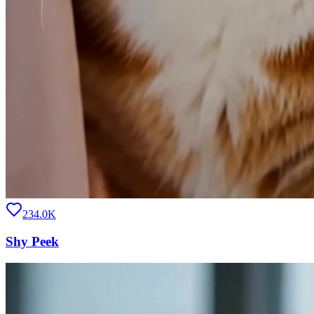
234.0K
Shy Peek