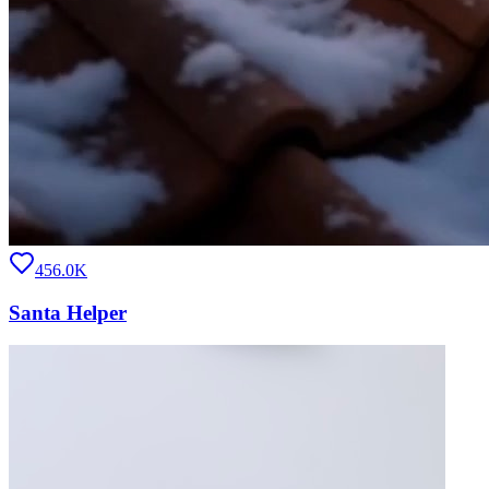
456.0K
Santa Helper