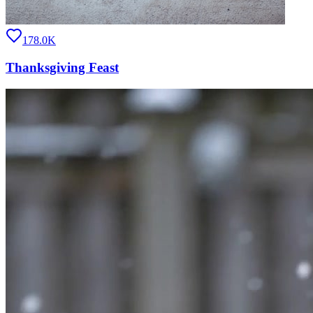
178.0K
Thanksgiving Feast