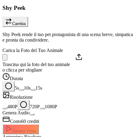
Shy Peek
Cambia
Shy Peek rende il tuo pet protagonista di una scena breve, simpatica
e pronta da condividere.
Carica la Foto del Tuo Animale
Trascina qui la foto del tuo animale
o clicca per sfogliare
Durata
5s
10s
15s
Risoluzione
480P
720P
1080P
Genera Audio
Costo
60
crediti
Genera Video
Anteprima Risultato