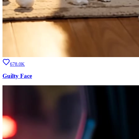
678.0K
Guilty Face