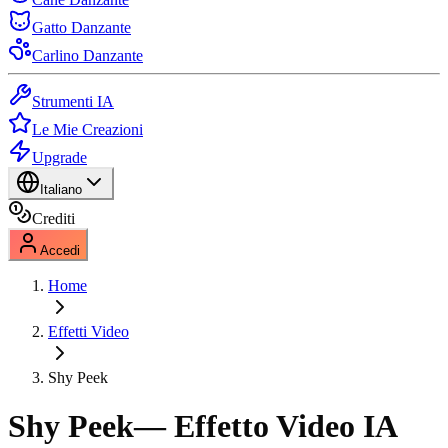
Gatto Danzante
Carlino Danzante
Strumenti IA
Le Mie Creazioni
Upgrade
Italiano
Crediti
Accedi
Home
Effetti Video
Shy Peek
Shy Peek
— Effetto Video IA