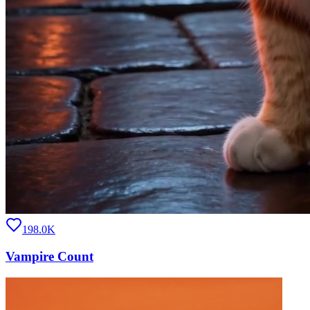
198.0K
Vampire Count