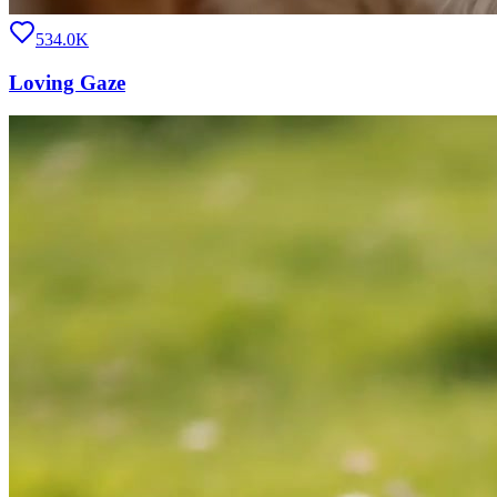
534.0K
Loving Gaze