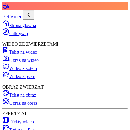
Pet.Video
Strona główna
Odkrywaj
WIDEO ZE ZWIERZĘTAMI
Tekst na wideo
Obraz na wideo
Wideo z kotem
Wideo z psem
OBRAZ ZWIERZĄT
Tekst na obraz
Obraz na obraz
EFEKTY AI
Efekty wideo
Tańczący Pies