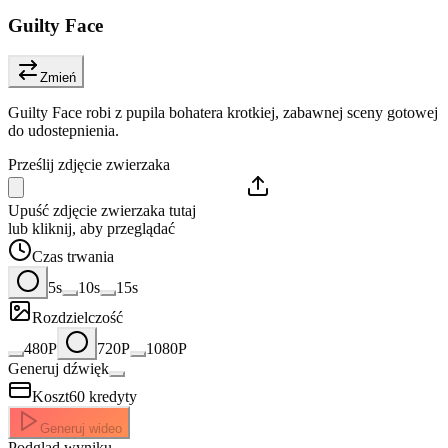
Guilty Face
Zmień
Guilty Face robi z pupila bohatera krotkiej, zabawnej sceny gotowej
do udostepnienia.
Prześlij zdjęcie zwierzaka
Upuść zdjęcie zwierzaka tutaj
lub kliknij, aby przeglądać
Czas trwania
5s
10s
15s
Rozdzielczość
480P
720P
1080P
Generuj dźwięk
Koszt
60
kredyty
Generuj wideo
Podgląd wyniku