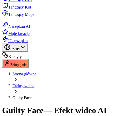
Tańczący Kot
Tańczący Mops
Narzędzia AI
Moje kreacje
Ulepsz plan
Polski
Kredyty
Zaloguj się
Strona główna
Efekty wideo
Guilty Face
Guilty Face
— Efekt wideo AI