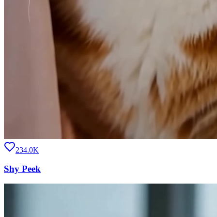
234.0K
Shy Peek