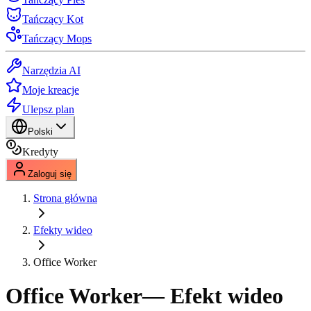
Tańczący Kot
Tańczący Mops
Narzędzia AI
Moje kreacje
Ulepsz plan
Polski
Kredyty
Zaloguj się
Strona główna
Efekty wideo
Office Worker
Office Worker
— Efekt wideo