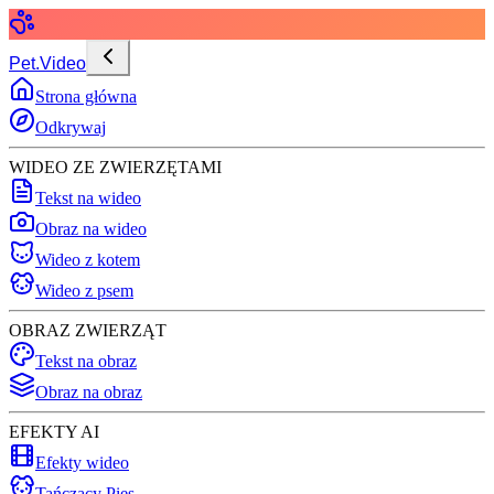
Pet.Video
Strona główna
Odkrywaj
WIDEO ZE ZWIERZĘTAMI
Tekst na wideo
Obraz na wideo
Wideo z kotem
Wideo z psem
OBRAZ ZWIERZĄT
Tekst na obraz
Obraz na obraz
EFEKTY AI
Efekty wideo
Tańczący Pies