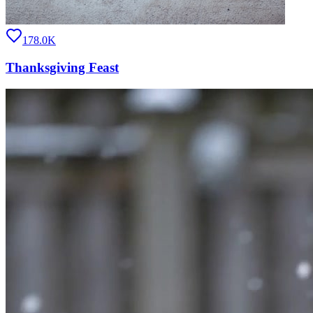
178.0K
Thanksgiving Feast