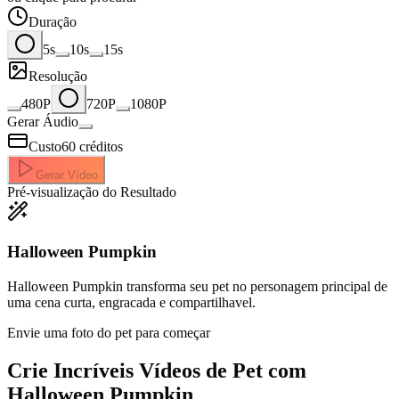
Duração
5s
10s
15s
Resolução
480P
720P
1080P
Gerar Áudio
Custo
60
créditos
Gerar Vídeo
Pré-visualização do Resultado
Halloween Pumpkin
Halloween Pumpkin transforma seu pet no personagem principal de
uma cena curta, engracada e compartilhavel.
Envie uma foto do pet para começar
Crie Incríveis
Vídeos de Pet com
Halloween Pumpkin