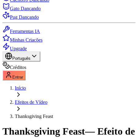
Gato Dançando
Pug Dançando
Ferramentas IA
Minhas Criações
Upgrade
Português
Créditos
Entrar
Início
Efeitos de Vídeo
Thanksgiving Feast
Thanksgiving Feast
— Efeito de