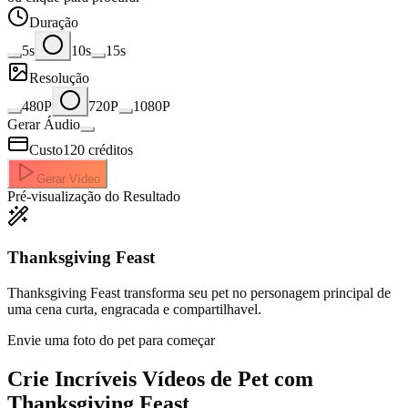
Duração
5s
10s
15s
Resolução
480P
720P
1080P
Gerar Áudio
Custo
120
créditos
Gerar Vídeo
Pré-visualização do Resultado
Thanksgiving Feast
Thanksgiving Feast transforma seu pet no personagem principal de
uma cena curta, engracada e compartilhavel.
Envie uma foto do pet para começar
Crie Incríveis
Vídeos de Pet com
Thanksgiving Feast