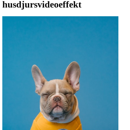
husdjursvideoeffekt