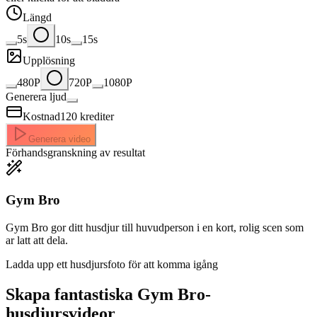
Längd
5s
10s
15s
Upplösning
480P
720P
1080P
Generera ljud
Kostnad
120
krediter
Generera video
Förhandsgranskning av resultat
Gym Bro
Gym Bro gor ditt husdjur till huvudperson i en kort, rolig scen som
ar latt att dela.
Ladda upp ett husdjursfoto för att komma igång
Skapa fantastiska
Gym Bro-
husdjursvideor