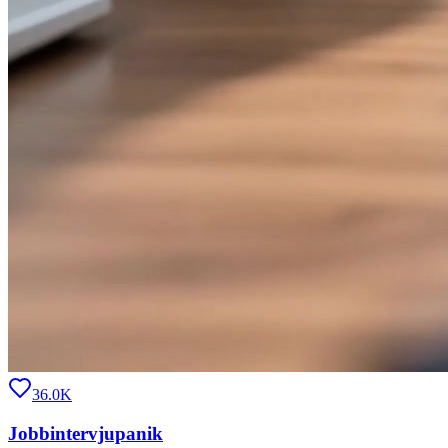
36.0K
Jobbintervjupanik