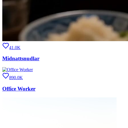
41.0K
Midnattsnudlar
890.0K
Office Worker