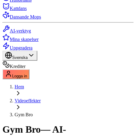
Kattdans
Dansande Mops
AI-verktyg
Mina skapelser
Uppgradera
Svenska
Krediter
Logga in
Hem
Videoeffekter
Gym Bro
Gym Bro
— AI-