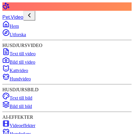
Pet.Video
Hem
Utforska
HUSDJURSVIDEO
Text till video
Bild till video
Kattvideo
Hundvideo
HUSDJURSBILD
Text till bild
Bild till bild
AI-EFFEKTER
Videoeffekter
Hundedans