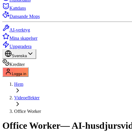
Kattdans
Dansande Mops
AI-verktyg
Mina skapelser
Uppgradera
Svenska
Krediter
Logga in
Hem
Videoeffekter
Office Worker
Office Worker
— AI-husdjursvid