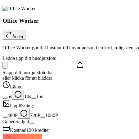
Office Worker
Ändra
Office Worker gor ditt husdjur till huvudperson i en kort, rolig scen som
Ladda upp ditt husdjursfoto
Släpp ditt husdjursfoto här
eller klicka för att bläddra
Längd
5s
10s
15s
Upplösning
480P
720P
1080P
Generera ljud
Kostnad
120
krediter