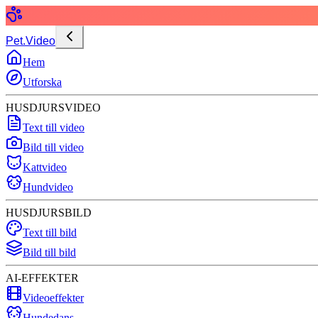
Pet.Video
Hem
Utforska
HUSDJURSVIDEO
Text till video
Bild till video
Kattvideo
Hundvideo
HUSDJURSBILD
Text till bild
Bild till bild
AI-EFFEKTER
Videoeffekter
Hundedans