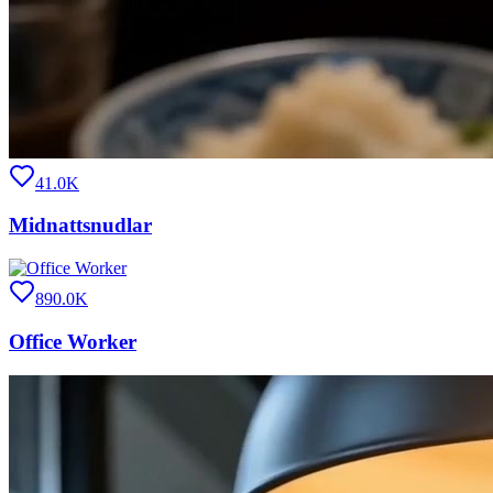
41.0K
Midnattsnudlar
890.0K
Office Worker