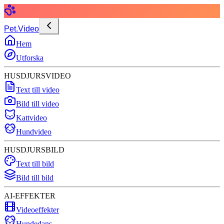
Pet.Video
Hem
Utforska
HUSDJURSVIDEO
Text till video
Bild till video
Kattvideo
Hundvideo
HUSDJURSBILD
Text till bild
Bild till bild
AI-EFFEKTER
Videoeffekter
Hundedans