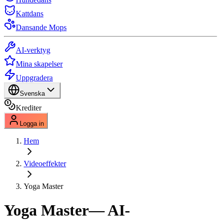
Kattdans
Dansande Mops
AI-verktyg
Mina skapelser
Uppgradera
Svenska
Krediter
Logga in
Hem
Videoeffekter
Yoga Master
Yoga Master
— AI-