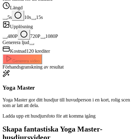
Längd
5s
10s
15s
Upplösning
480P
720P
1080P
Generera ljud
Kostnad
120
krediter
Generera video
Förhandsgranskning av resultat
Yoga Master
Yoga Master gor ditt husdjur till huvudperson i en kort, rolig scen
som ar latt att dela.
Ladda upp ett husdjursfoto för att komma igång
Skapa fantastiska
Yoga Master-
husdjursvideor