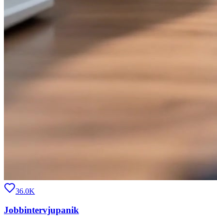
36.0K
Jobbintervjupanik