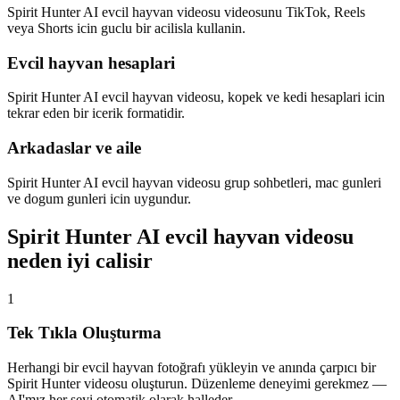
Spirit Hunter AI evcil hayvan videosu videosunu TikTok, Reels
veya Shorts icin guclu bir acilisla kullanin.
Evcil hayvan hesaplari
Spirit Hunter AI evcil hayvan videosu, kopek ve kedi hesaplari icin
tekrar eden bir icerik formatidir.
Arkadaslar ve aile
Spirit Hunter AI evcil hayvan videosu grup sohbetleri, mac gunleri
ve dogum gunleri icin uygundur.
Spirit Hunter AI evcil hayvan videosu
neden iyi calisir
1
Tek Tıkla Oluşturma
Herhangi bir evcil hayvan fotoğrafı yükleyin ve anında çarpıcı bir
Spirit Hunter videosu oluşturun. Düzenleme deneyimi gerekmez —
AI'mız her şeyi otomatik olarak halleder.