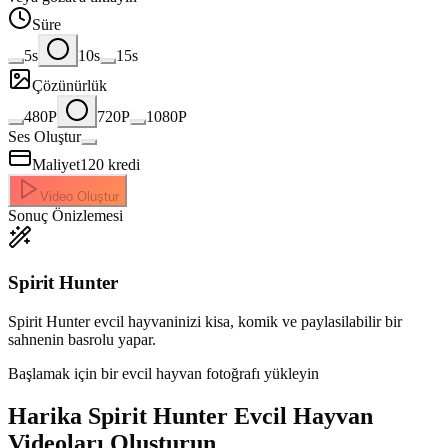
Süre
5s
10s
15s
Çözünürlük
480P
720P
1080P
Ses Oluştur
Maliyet
120
kredi
Video Oluştur
Sonuç Önizlemesi
Spirit Hunter
Spirit Hunter evcil hayvaninizi kisa, komik ve paylasilabilir bir
sahnenin basrolu yapar.
Başlamak için bir evcil hayvan fotoğrafı yükleyin
Harika
Spirit Hunter Evcil Hayvan
Videoları Oluşturun