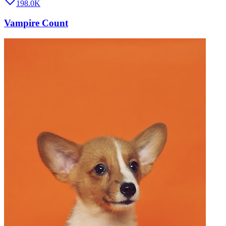
198.0K
Vampire Count