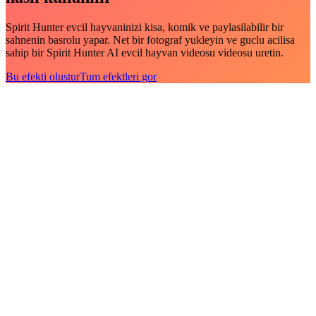
Spirit Hunter evcil hayvaninizi kisa, komik ve paylasilabilir bir
sahnenin basrolu yapar. Net bir fotograf yukleyin ve guclu acilisa
sahip bir Spirit Hunter AI evcil hayvan videosu videosu uretin.
Bu efekti olustur
Tum efektleri gor