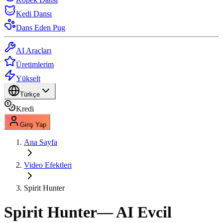
Kedi Dansı
Dans Eden Pug
AI Araçları
Üretimlerim
Yükselt
Türkçe
Kredi
Giriş Yap
Ana Sayfa
Video Efektleri
Spirit Hunter
Spirit Hunter
— AI Evcil